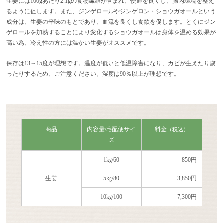
生姜には100gあたり2.1gの食物繊維が含まれ、便通を良くし、腸内環境を整え
るように促します。また、ジンゲロールやジンゲロン・ショウガオールという
成分は、生姜の辛味のもとであり、血流を良くし食欲を促します。とくにジン
ゲロールを加熱することにより変化するショウガオールは身体を温める効果が
高い為、冷え性の方には温かい生姜がオススメです。
保存は13～15度が理想です。温度が低いと低温障害になり、カビが生えたり腐
ったりするため、ご注意ください。湿度は90％以上が理想です。
商品
内容量/宅配便サイ
料金
（税込）
ズ
1kg/60
850円
生姜
5kg/80
3,850円
10kg/100
7,300円