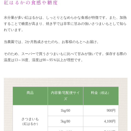
紅はるかの食感や糖度
水分量が多い紅はるかは、しっとりとなめらかな食感が特徴です。また、加熱
することで糖度が高まり、焼き芋では非常に甘みの強いさつまいもとして知ら
れています。
当農園では、2か月熟成させたのち、お客様のもとへお届け。
そのため、スーパーで買うさつまいもに比べて甘みが強いです。保存する際の
温度は13～16度、湿度は90～95％以上が理想です。
商品
内容量/宅配便サイ
料金
（税込）
ズ
1kg/60
900円
さつまいも
5kg/80
4,100円
（紅はるか）