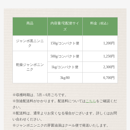
商品
内容量/宅配便サイ
料金
（税込）
ズ
ジャンボ黒ニンニ
150g/コンパクト便
1,200円
ク
500g/コンパクト便
1,250円
乾燥ジャンボニン
1kg/コンパクト便
2,300円
ニク
3kg/80
6,700円
※収穫時期は、5月～6月ごろです。
※別途配送料がかかります。配送料については
こちら
をご確認くだ
さい。
※配送料は、通常よりお安くなる場合がございます。詳しくはお問
い合わせください。
※ジャンボニンニクの芽醤油漬はクール便で発送いたします。