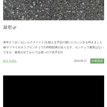
緑肥🌿
来年さつまいも(シルクスイート)を植える予定の畑にたちいぶきを蒔きました
😀サツマイモネコブセンチュウの抑制効果があります。センチュウ被害はない
ですが、被害が出てからでは遅いので先手を打
続きを読む
2024.09.15
作業風景