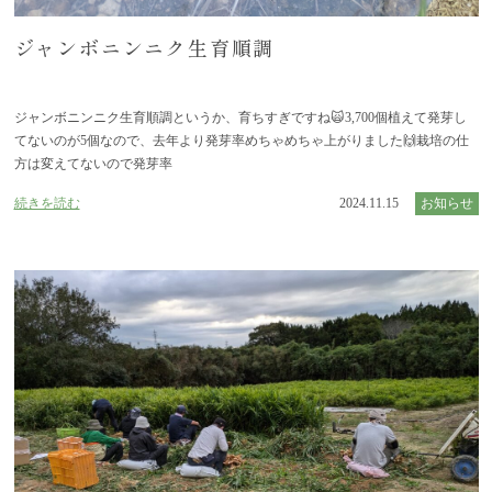
ジャンボニンニク生育順調
ジャンボニンニク生育順調というか、育ちすぎですね🙀3,700個植えて発芽し
てないのが5個なので、去年より発芽率めちゃめちゃ上がりました🙌栽培の仕
方は変えてないので発芽率
続きを読む
2024.11.15
お知らせ