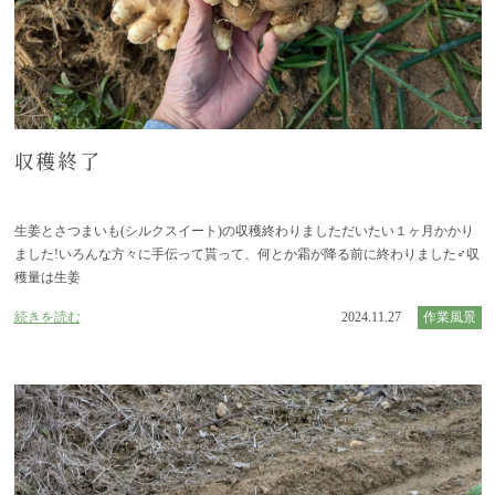
収穫終了
生姜とさつまいも(シルクスイート)の収穫終わりましただいたい１ヶ月かかり
ました!いろんな方々に手伝って貰って、何とか霜が降る前に終わりました‍♂️収
穫量は生姜
続きを読む
2024.11.27
作業風景