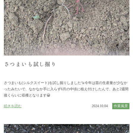
さつまいも試し掘り
さつまいも(シルクスイート)を試し掘りしました🍠今年は苗の生産量が少なか
ったみたいで、なかなか手に入らず6月の中頃に植え付けしたんで、あと2週間
後くらいに収穫となります😀
続きを読む
2024.10.04
作業風景