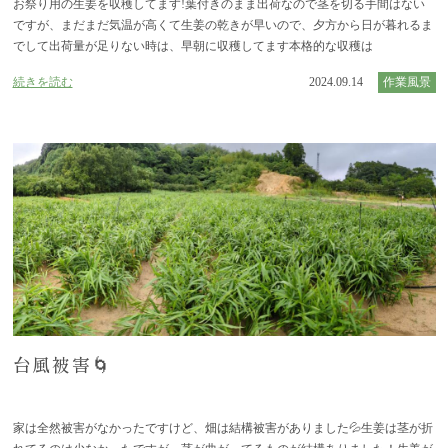
お祭り用の生姜を収穫してます!葉付きのまま出荷なので茎を切る手間はない
ですが、まだまだ気温が高くて生姜の乾きが早いので、夕方から日が暮れるま
でして出荷量が足りない時は、早朝に収穫してます本格的な収穫は
続きを読む
2024.09.14
作業風景
台風被害🌀
家は全然被害がなかったですけど、畑は結構被害がありました💦生姜は茎が折