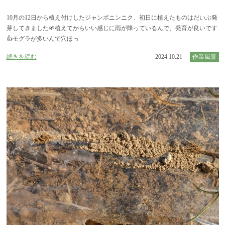
10月の12日から植え付けしたジャンボニンニク、初日に植えたものはだいぶ発
芽してきました🌱植えてからいい感じに雨が降っているんで、発育が良いです
👍モグラが多いんで穴ほっ
続きを読む
2024.10.21
作業風景