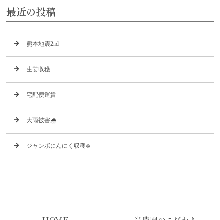
最近の投稿
熊本地震2nd
生姜収穫
宅配便運賃
大雨被害🌧️
ジャンボにんにく収穫🧄
HOME
当農園のこだわり