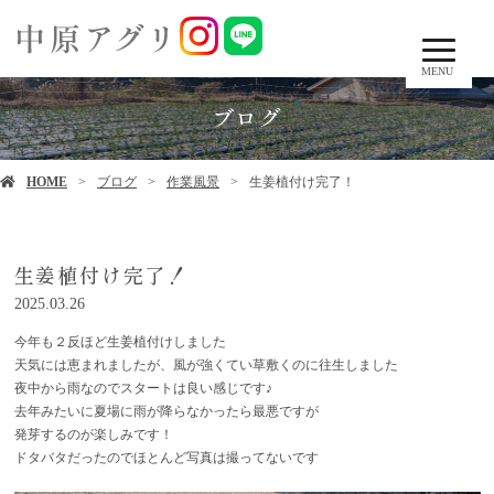
MENU
ブログ
HOME
ブログ
作業風景
生姜植付け完了！
生姜植付け完了！
2025.03.26
今年も２反ほど生姜植付けしました
天気には恵まれましたが、風が強くてい草敷くのに往生しました
夜中から雨なのでスタートは良い感じです♪
去年みたいに夏場に雨が降らなかったら最悪ですが
発芽するのが楽しみです！
ドタバタだったのでほとんど写真は撮ってないです