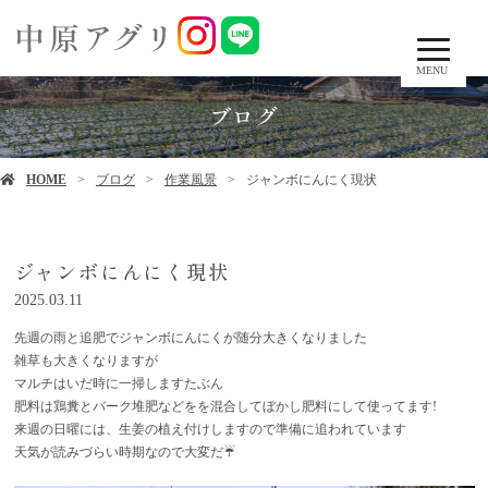
MENU
ブログ
HOME
ブログ
作業風景
ジャンボにんにく現状
ジャンボにんにく現状
2025.03.11
先週の雨と追肥でジャンボにんにくが随分大きくなりました
雑草も大きくなりますが
マルチはいだ時に一掃しますたぶん
肥料は鶏糞とバーク堆肥などをを混合してぼかし肥料にして使ってます!
来週の日曜には、生姜の植え付けしますので準備に追われています
天気が読みづらい時期なので大変だ☔